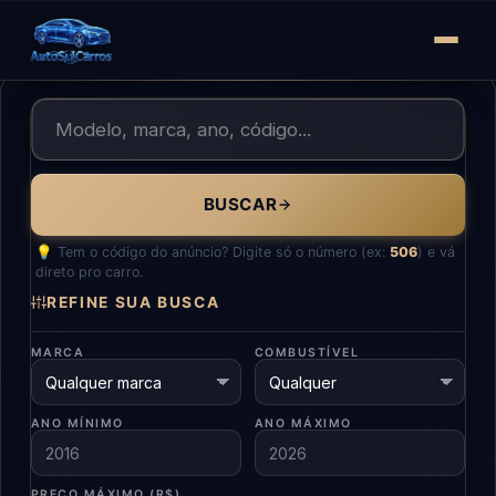
BUSCAR
💡 Tem o código do anúncio? Digite só o número (ex:
506
) e vá
direto pro carro.
REFINE SUA BUSCA
MARCA
COMBUSTÍVEL
ANO MÍNIMO
ANO MÁXIMO
PREÇO MÁXIMO (R$)