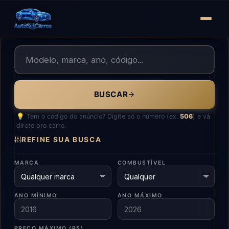
BUSCAR
💡 Tem o código do anúncio? Digite só o número (ex:
506
) e vá
direto pro carro.
REFINE SUA BUSCA
MARCA
COMBUSTÍVEL
ANO MÍNIMO
ANO MÁXIMO
PREÇO MÁXIMO (R$)