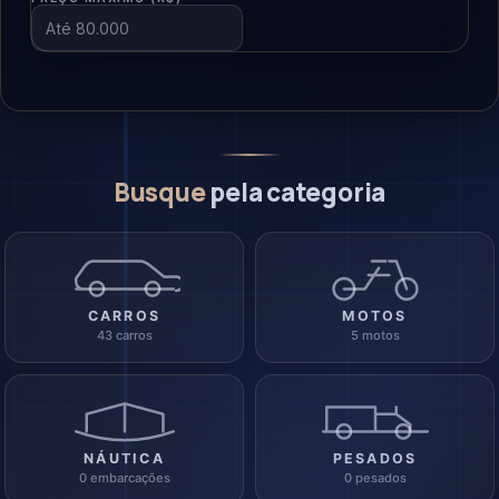
Busque
pela categoria
CARROS
MOTOS
43 carros
5 motos
NÁUTICA
PESADOS
0 embarcações
0 pesados