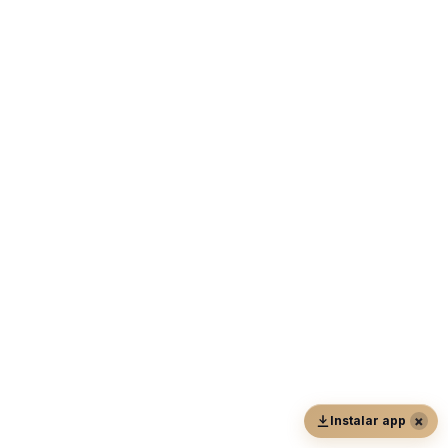
×
Instalar app