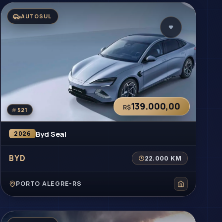
AUTOSUL
139.000,00
R$
#
521
Byd Seal
2026
BYD
22.000 KM
PORTO ALEGRE-RS