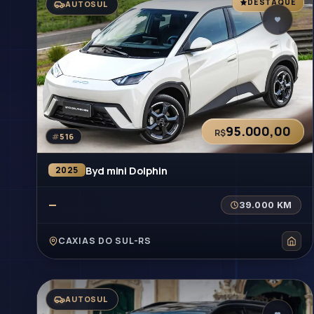
DESTAQUE
AUTOSUL
ACE
ÚN
IP
TRO
DO
P
95.000,00
R$
#
516
Byd mini Dolphin
2025
—
39.000 KM
CAXIAS DO SUL-RS
AUTOSUL