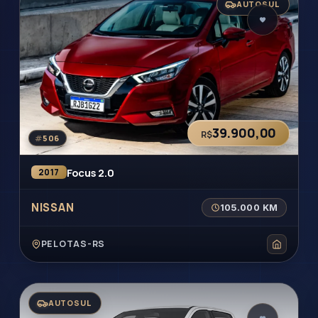
AUTOSUL
ITA
ICO
VA
CA
NO
AGO
39.900,00
R$
#
506
Focus 2.0
2017
NISSAN
105.000 KM
PELOTAS-RS
AUTOSUL