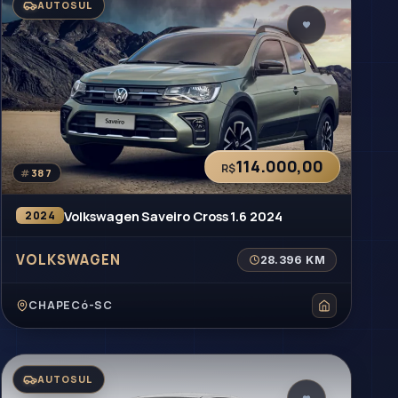
AUTOSUL
114.000,00
R$
#
387
Volkswagen Saveiro Cross 1.6 2024
2024
VOLKSWAGEN
28.396 KM
CHAPECó-SC
AUTOSUL