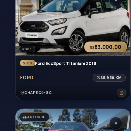
83.000,00
R$
#
385
Ford EcoSport Titanium 2018
2018
FORD
85.959 KM
CHAPECó-SC
AUTOSUL