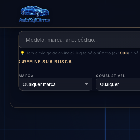
💡 Tem o código do anúncio? Digite só o número (ex:
506
) e vá
REFINE SUA BUSCA
MARCA
COMBUSTÍVEL