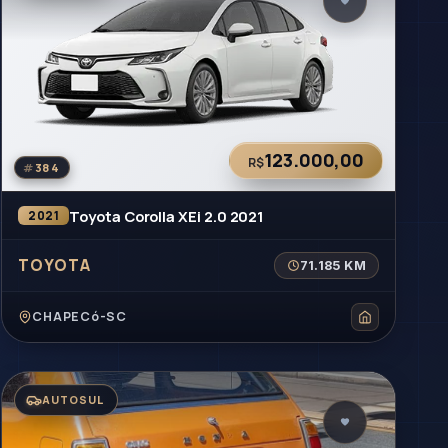
123.000,00
R$
#
384
Toyota Corolla XEi 2.0 2021
2021
TOYOTA
71.185 KM
CHAPECó-SC
AUTOSUL