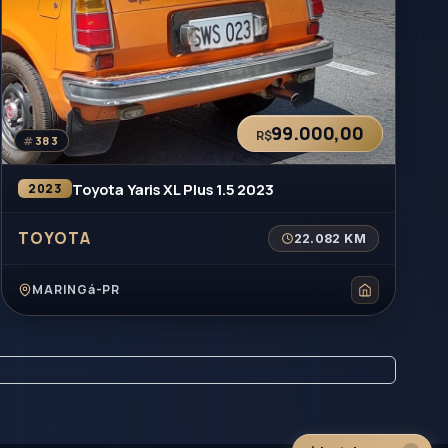
99.000,00
R$
#
383
Toyota Yaris XL Plus 1.5 2023
2023
TOYOTA
22.082 KM
MARINGá-PR