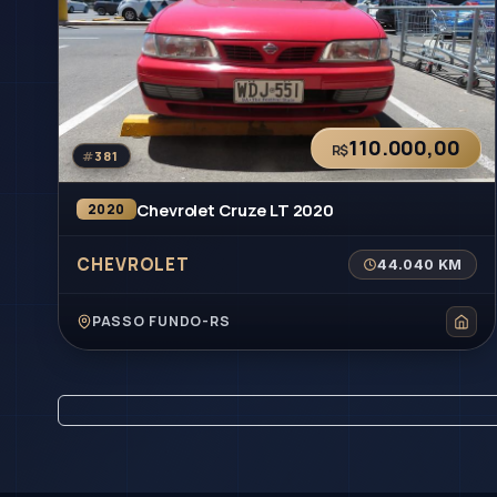
110.000,00
R$
#
381
Chevrolet Cruze LT 2020
2020
CHEVROLET
44.040 KM
PASSO FUNDO-RS