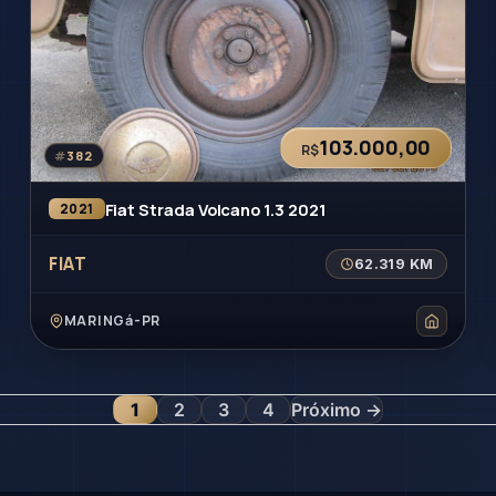
103.000,00
R$
#
382
Fiat Strada Volcano 1.3 2021
2021
FIAT
62.319 KM
MARINGá-PR
1
2
3
4
Próximo →