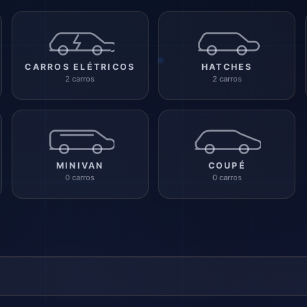
CARROS ELÉTRICOS
HATCHES
2 carros
2 carros
MINIVAN
COUPÉ
0 carros
0 carros