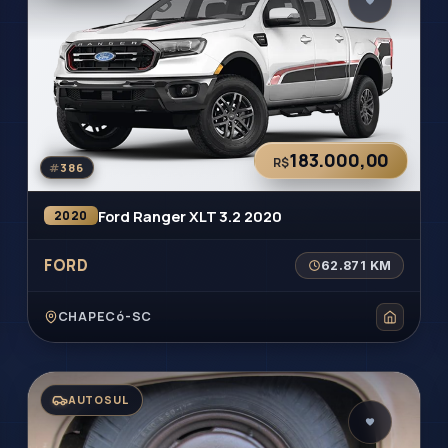
183.000,00
R$
#
386
Ford Ranger XLT 3.2 2020
2020
FORD
62.871 KM
CHAPECó-SC
AUTOSUL