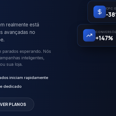
CPC 
-3
em realmente está
as avançadas no
CONVERSÕ
+147%
e.
m parados esperando. Nós
campanhas inteligentes,
ou sua loja.
ados iniciam rapidamente
te dedicado
VER PLANOS