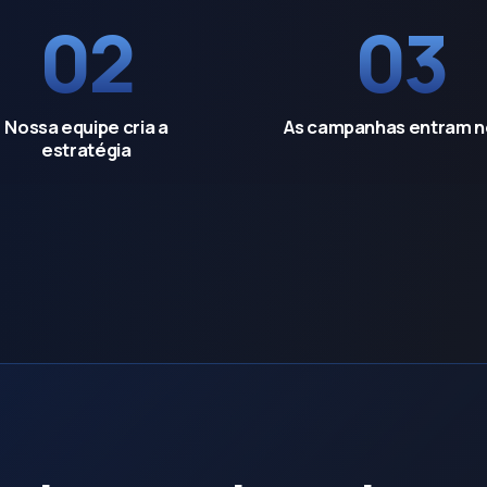
02
03
Nossa equipe cria a
As campanhas entram n
estratégia