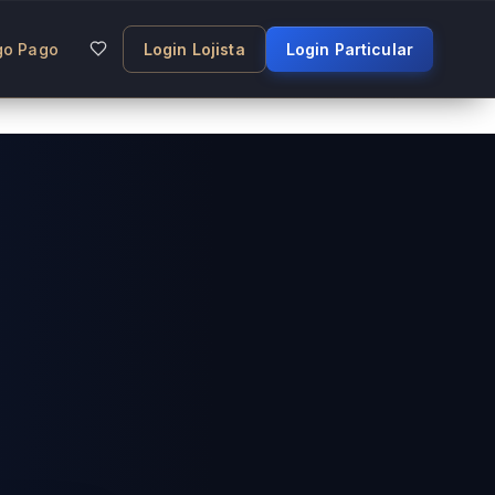
go Pago
Login Lojista
Login Particular