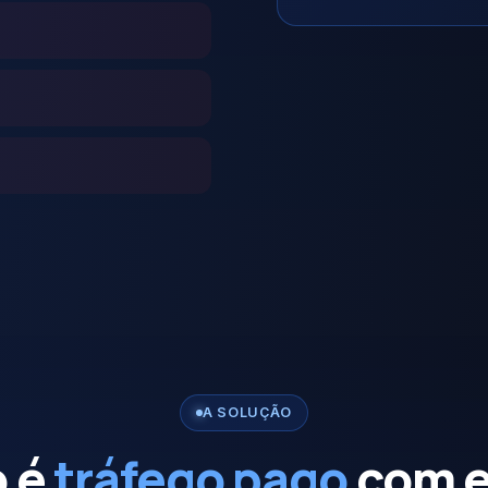
A SOLUÇÃO
o é
tráfego pago
com e