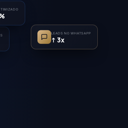
OTIMIZADO
8%
ES
LEADS NO WHATSAPP
↑ 3x