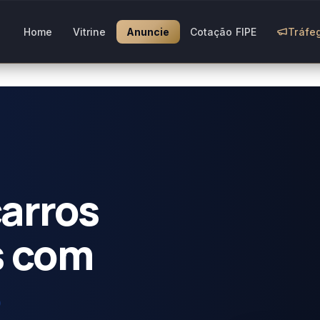
Home
Vitrine
Anuncie
Cotação FIPE
Tráfe
arros
s com
o