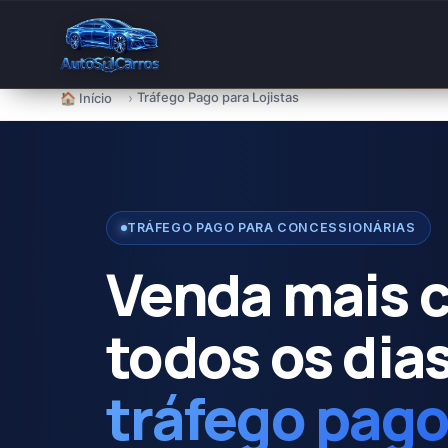
para
o
conteúdo
›
Tráfego Pago para Lojistas
🏠 Início
TRÁFEGO PAGO PARA CONCESSIONÁRIAS
Venda mais c
todos os dia
tráfego pag