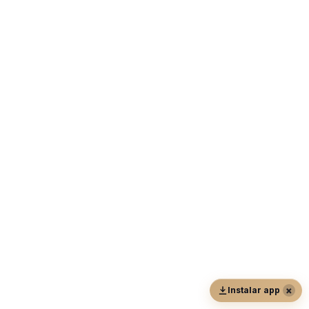
×
Instalar app