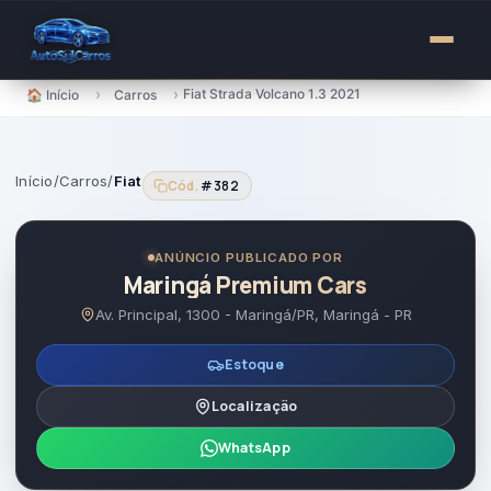
para
o
conteúdo
›
›
Fiat Strada Volcano 1.3 2021
🏠 Início
Carros
Início
/
Carros
/
Fiat
Cód.
#382
ANÚNCIO PUBLICADO POR
Maringá Premium Cars
Av. Principal, 1300 - Maringá/PR, Maringá - PR
Estoque
Localização
WhatsApp