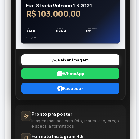
Fiat Strada Volcano 1.3 2021
R$ 103.000,00
KM
CÂMBIO
COMBUSTÍVEL
62.319
Manual
Flex
Maringá · PR
autosulcarros.com.br
Baixar imagem
WhatsApp
Facebook
Pronto pra postar
Imagem montada com foto, marca, ano, preço
e specs já formatados
Formato Instagram 4:5