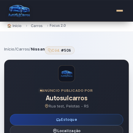
para
o
conteúdo
›
›
Focus 2.0
🏠 Início
Carros
Início
/
Carros
/
Nissan
Cód.
#506
ANÚNCIO PUBLICADO POR
Autosulcarros
Rua test, Pelotas - RS
Estoque
Localização