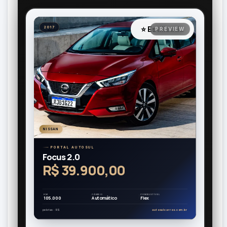
⭐ Estilizada
2017
NISSAN
PORTAL AUTOSUL
Focus 2.0
R$ 39.900,00
KM
CÂMBIO
COMBUSTÍVEL
105.000
Automático
Flex
pelotas · RS
autosulcarros.com.br