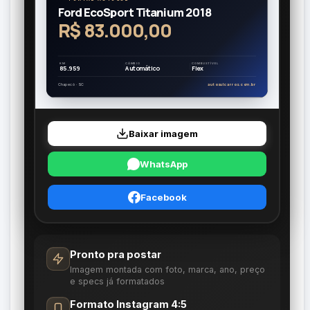
Ford EcoSport Titanium 2018
R$ 83.000,00
KM
CÂMBIO
COMBUSTÍVEL
85.959
Automático
Flex
Chapecó · SC
autosulcarros.com.br
Baixar imagem
WhatsApp
Facebook
Pronto pra postar
Imagem montada com foto, marca, ano, preço
e specs já formatados
Formato Instagram 4:5