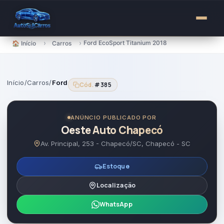
para
o
conteúdo
›
›
Ford EcoSport Titanium 2018
🏠 Início
Carros
Início
/
Carros
/
Ford
Cód.
#385
ANÚNCIO PUBLICADO POR
Oeste Auto Chapecó
Av. Principal, 253 - Chapecó/SC, Chapecó - SC
Estoque
Localização
WhatsApp