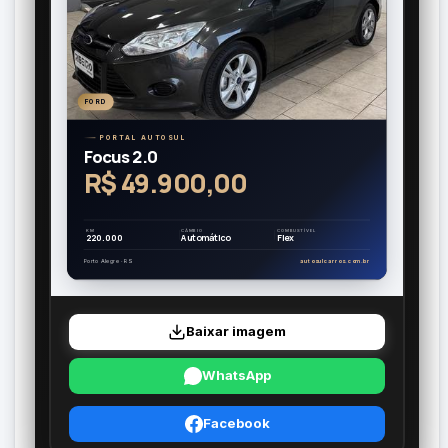
FORD
PORTAL AUTOSUL
Focus 2.0
R$ 49.900,00
KM
CÂMBIO
COMBUSTÍVEL
220.000
Automático
Flex
Porto Alegre · RS
autosulcarros.com.br
Baixar imagem
WhatsApp
Facebook