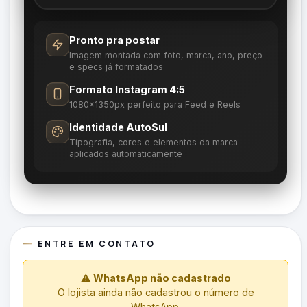
Pronto pra postar
Imagem montada com foto, marca, ano, preço
e specs já formatados
Formato Instagram 4:5
1080×1350px perfeito para Feed e Reels
Identidade AutoSul
Tipografia, cores e elementos da marca
aplicados automaticamente
ENTRE EM CONTATO
⚠ WhatsApp não cadastrado
O lojista ainda não cadastrou o número de
WhatsApp.