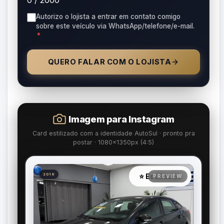
Autorizo o lojista a entrar em contato comigo
sobre este veículo via WhatsApp/telefone/e-mail.
*
QUERO FALAR COM O LOJISTA
Imagem para Instagram
Card estilizado com a identidade AutoSul · pronto pra
postar · 1080×1350px (4:5)
⭐ Estilizada
2019