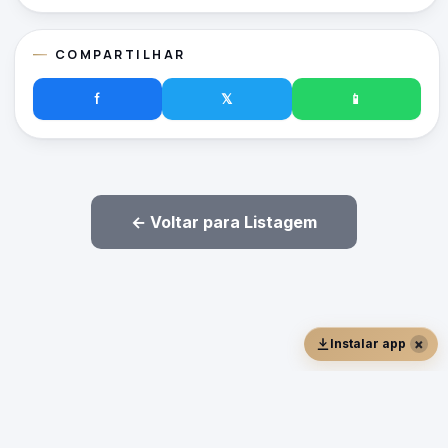
COMPARTILHAR
f
𝕏
📱
← Voltar para Listagem
×
Instalar app