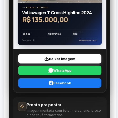
PORTAL AUTOSUL
Volkswagen T-Cross Highline 2024
R$ 135.000,00
KM
CÂMBIO
COMBUSTÍVEL
28.622
Automático
Flex
Florianópolis · SC
autosulcarros.com.br
Baixar imagem
WhatsApp
Facebook
Pronto pra postar
Imagem montada com foto, marca, ano, preço
e specs já formatados