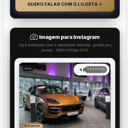
QUERO FALAR COM O LOJISTA
Imagem para Instagram
Card estilizado com a identidade AutoSul · pronto pra
postar · 1080×1350px (4:5)
⭐ Estilizada
2024
VOLKSWAGEN