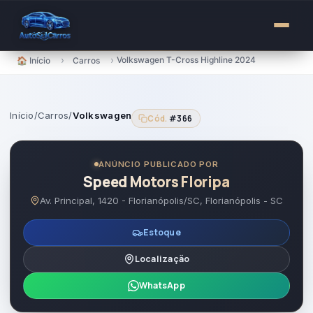
para
o
conteúdo
›
›
Volkswagen T-Cross Highline 2024
🏠 Início
Carros
Início
/
Carros
/
Volkswagen
Cód.
#366
ANÚNCIO PUBLICADO POR
Speed Motors Floripa
Av. Principal, 1420 - Florianópolis/SC, Florianópolis - SC
Estoque
Localização
WhatsApp