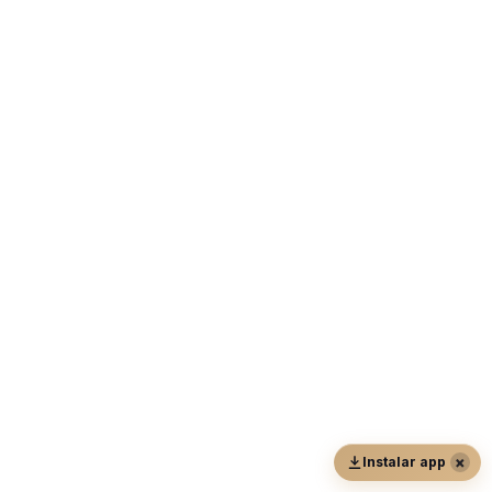
×
Instalar app