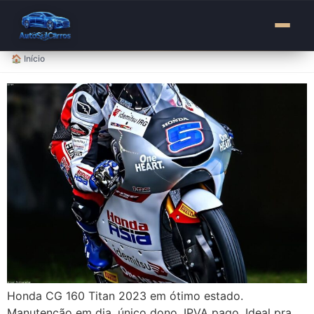
para
o
conteúdo
🏠 Início
Honda CG 160 Titan 2023 em ótimo estado.
Manutenção em dia, único dono, IPVA pago. Ideal pra