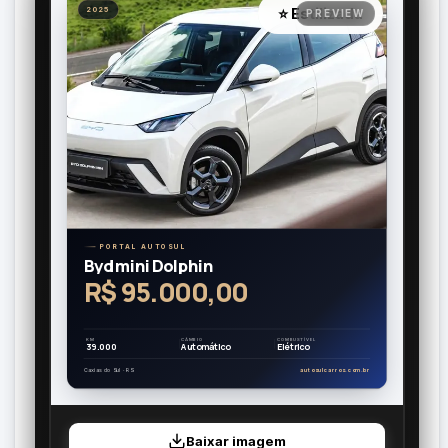
⭐ Estilizada
2025
PORTAL AUTOSUL
Byd mini Dolphin
R$ 95.000,00
KM
CÂMBIO
COMBUSTÍVEL
39.000
Automático
Elétrico
Caxias do Sul · RS
autosulcarros.com.br
Baixar imagem