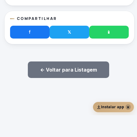
COMPARTILHAR
f
𝕏
📱
← Voltar para Listagem
×
Instalar app