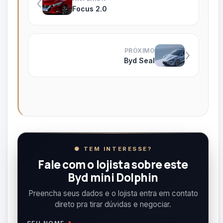
‹
Focus 2.0
›
PRÓXIMO
Byd Seal
● TEM INTERESSE?
Fale com o lojista sobre este
Byd mini Dolphin
Preencha seus dados e o lojista entra em contato
direto pra tirar dúvidas e negociar.