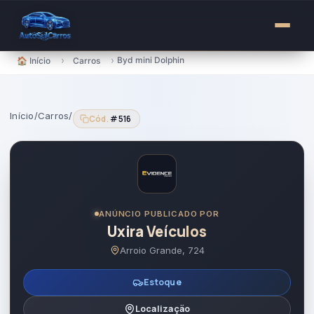
para
o
conteúdo
›
›
Byd mini Dolphin
🏠 Início
Carros
Início
/
Carros
/
Cód.
#516
ANÚNCIO PUBLICADO POR
Uxira Veículos
Arroio Grande, 724
Estoque
Localização