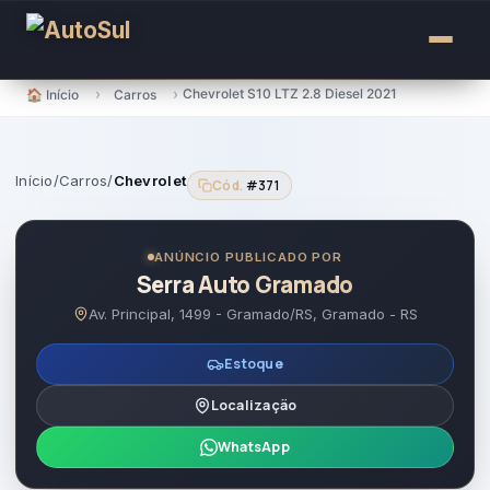
para
o
conteúdo
›
›
Chevrolet S10 LTZ 2.8 Diesel 2021
🏠 Início
Carros
Início
/
Carros
/
Chevrolet
Cód.
#371
ANÚNCIO PUBLICADO POR
Serra Auto Gramado
Av. Principal, 1499 - Gramado/RS, Gramado - RS
Estoque
Localização
WhatsApp