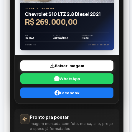
PORTAL AUTOSUL
Chevrolet S10 LTZ 2.8 Diesel 2021
R$ 269.000,00
KM
CÂMBIO
COMBUSTÍVEL
82.843
Automático
Diesel
Gramado · RS
autosulcarros.com.br
Baixar imagem
WhatsApp
Facebook
Pronto pra postar
Imagem montada com foto, marca, ano, preço
e specs já formatados