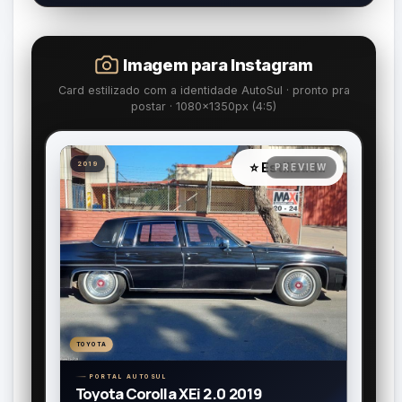
Imagem para Instagram
Card estilizado com a identidade AutoSul · pronto pra
postar · 1080×1350px (4:5)
⭐ Estilizada
2019
TOYOTA
PORTAL AUTOSUL
Toyota Corolla XEi 2.0 2019