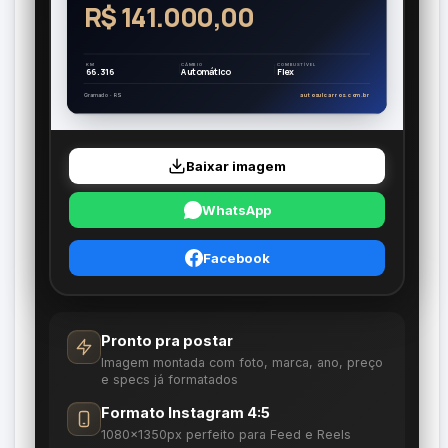
R$ 141.000,00
KM
CÂMBIO
COMBUSTÍVEL
66.316
Automático
Flex
Gramado · RS
autosulcarros.com.br
Baixar imagem
WhatsApp
Facebook
Pronto pra postar
Imagem montada com foto, marca, ano, preço
e specs já formatados
Formato Instagram 4:5
1080×1350px perfeito para Feed e Reels